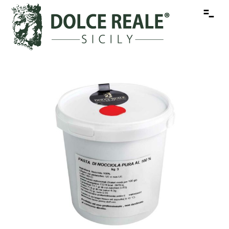
-
-
-