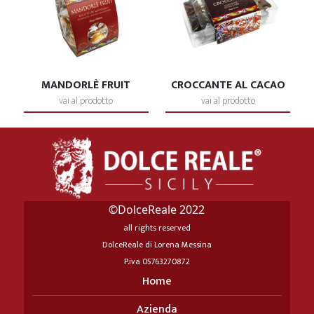
MANDORLÈ FRUIT
CROCCANTE AL CACAO
vai al prodotto
vai al prodotto
©DolceReale 2022
all rights reserved
DolceReale di Lorena Messina
P.iva 05763270872
Home
Azienda