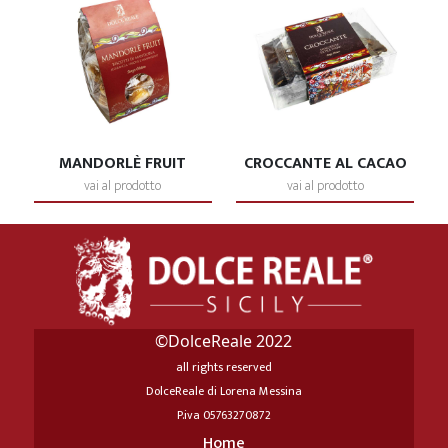
MANDORLÈ FRUIT
CROCCANTE AL CACAO
vai al prodotto
vai al prodotto
©DolceReale 2022
all rights reserved
DolceReale di Lorena Messina
P.iva 05763270872
Home