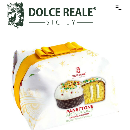
-
-
-