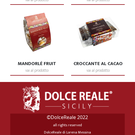
MANDORLÈ FRUIT
CROCCANTE AL CACAO
vai al prodotto
vai al prodotto
©DolceReale 2022
all rights reserved
DolceReale di Lorena Messina