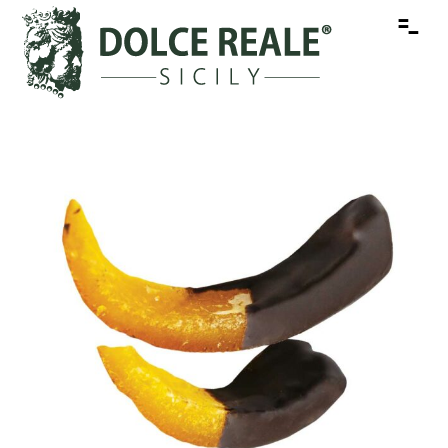
-
-
-