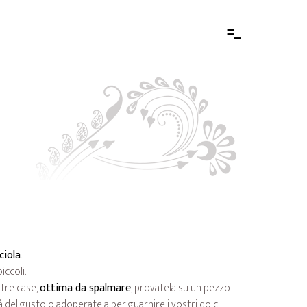
-
-
-
ciola
.
iccoli.
stre case,
ottima da spalmare
, provatela su un pezzo
à del gusto o adoperatela per guarnire i vostri dolci.